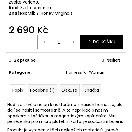
č
Zvolte variantu
u
Kód:
Zvolte variantu
j
Značka:
Milk & Honey Originals
e
m
2 690 Kč
e
Měrná
DO KOŠÍKU
cena:
SUSPENDER
KOŽENÝ
Zeptat se
Sdílet
BÍLÝ
/
LEATHER
Kategorie
:
Harness for Woman
SUSPENDER
WHITE
2
Popis
Podobné (1)
Diskuze
Značka
690
Kč
Hodí se skvěle nejen k některému z našich harnessů, ale
dají se nosit i samostatně. A to například s našim
opaskem s taštičkou
s magnetickým zapínáním. Mini
peněženka pro micro platební kartu, je součástní balení.
Produkt je vyroben z těch nejlepších materiálů (pravá