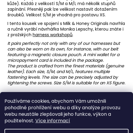
kůže). Každá z velikostí S/M a M/L má několik stupňů
zapínání. Přesněji pak lze velikost nastavit dotažením
šroubků. Velikost S/M je vhodná pro postavu XS.
I tento kousek ve spojení s Milk & Honey Originals navrhla
a ručně vyrábí návrhářka Monika Lepschy, kterou znáte i
z pražských
harness workshopů
.
It pairs perfectly not only with any of our harnesses but
can also be worn on its own, for instance, with our belt
featuring a magnetic closure pouch. A mini wallet for a
micropayment card is included in the package.
The product is crafted from the finest materials (genuine
leather). Each size, S/M, and M/L, features multiple
fastening levels. The size can be precisely adjusted by
tightening the screws. Size S/M is suitable for an XS figure.
Možnost vyzvednutí v klubu
Používáme cookies, abychom Vám umožnili
Zpětné zaslání zdarma
pohodlné prohlížení webu a díky analýze provozu
webu neustále zlepšovali jeho funkce, výkon a
použitelnost.
Více informací