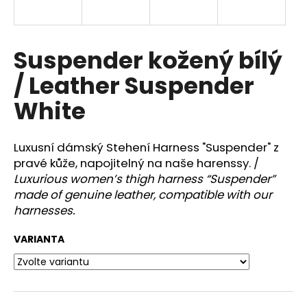
a
j
í
Suspender kožený bílý
t
/ Leather Suspender
?
White
Luxusní dámský Stehení Harness "Suspender" z
HLEDAT
pravé kůže, napojitelný na naše harenssy. /
Luxurious women’s thigh harness “Suspender”
made of genuine leather, compatible with our
harnesses.
D
o
VARIANTA
p
o
r
u